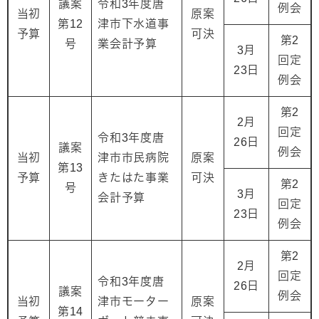
議案
令和3年度唐
例会
当初
原案
第12
津市下水道事
予算
可決
第2
号
業会計予算
3月
回定
23日
例会
第2
2月
回定
令和3年度唐
26日
議案
例会
当初
津市市民病院
原案
第13
予算
きたはた事業
可決
第2
号
3月
会計予算
回定
23日
例会
第2
2月
回定
令和3年度唐
26日
議案
例会
当初
津市モーター
原案
第14