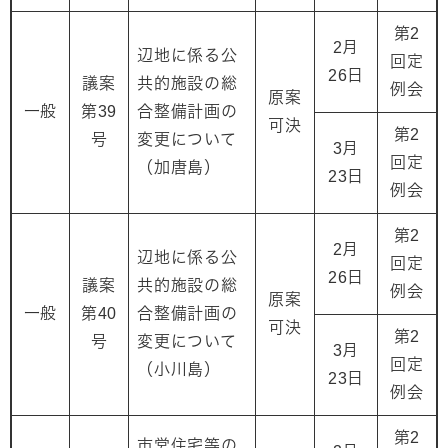
第2
2月
辺地に係る公
回定
26日
議案
共的施設の総
例会
原案
一般
第39
合整備計画の
可決
第2
号
変更について
3月
回定
（加唐島）
23日
例会
第2
2月
辺地に係る公
回定
26日
議案
共的施設の総
例会
原案
一般
第40
合整備計画の
可決
第2
号
変更について
3月
回定
（小川島）
23日
例会
第2
市営住宅等の