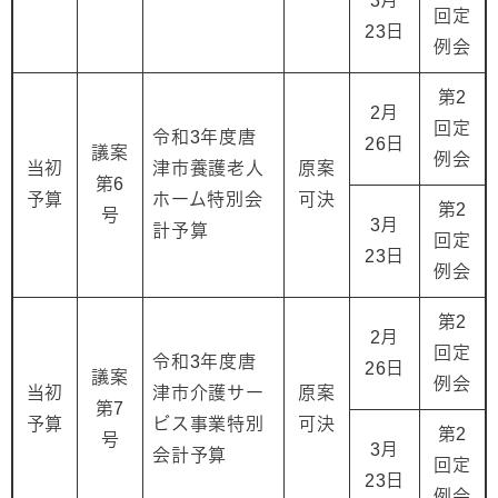
3月
回定
23日
例会
第2
2月
回定
令和3年度唐
26日
議案
例会
当初
津市養護老人
原案
第6
予算
ホーム特別会
可決
第2
号
3月
計予算
回定
23日
例会
第2
2月
回定
令和3年度唐
26日
議案
例会
当初
津市介護サー
原案
第7
予算
ビス事業特別
可決
第2
号
3月
会計予算
回定
23日
例会