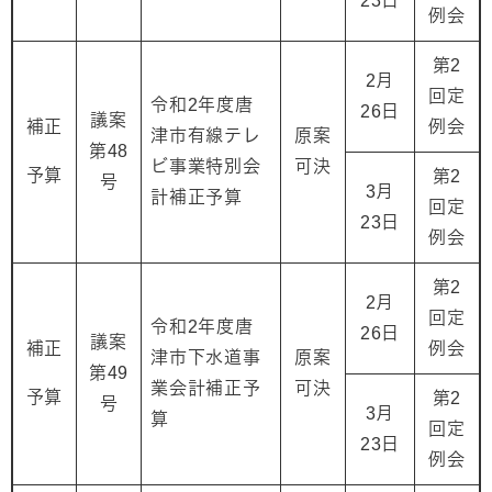
23日
例会
第2
2月
回定
令和2年度唐
26日
議案
補正
例会
津市有線テレ
原案
第48
ビ事業特別会
可決
予算
第2
号
3月
計補正予算
回定
23日
例会
第2
2月
回定
令和2年度唐
26日
議案
補正
例会
津市下水道事
原案
第49
業会計補正予
可決
予算
第2
号
3月
算
回定
23日
例会