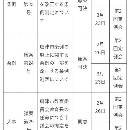
原案
条例
第23
を改正する条
可決
第2
号
例制定につい
3月
回定
て
23日
例会
第2
2月
唐津市条例の
回定
26日
議案
廃止に関する
例会
原案
条例
第24
条例の一部を
可決
第2
号
改正する条例
3月
回定
制定について
23日
例会
第2
唐津市教育委
2月
回定
員会教育長の
26日
議案
例会
任命につき市
人事
第25
同意
議会の同意を
第2
号