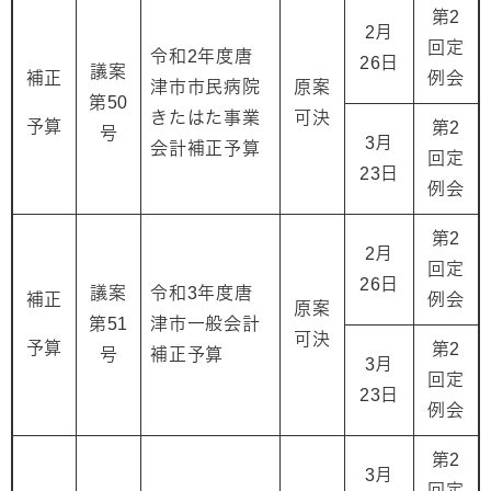
第2
2月
回定
令和2年度唐
26日
議案
補正
例会
津市市民病院
原案
第50
きたはた事業
可決
予算
第2
号
3月
会計補正予算
回定
23日
例会
第2
2月
回定
26日
議案
令和3年度唐
補正
例会
原案
第51
津市一般会計
可決
予算
第2
号
補正予算
3月
回定
23日
例会
第2
3月
回定