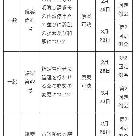
2月
回定
明渡し請求そ
26日
議案
例会
の他調停申立
原案
一般
第41
て並びに訴訟
可決
第2
号
3月
の提起及び和
回定
23日
解について
例会
第2
2月
回定
指定管理者に
26日
議案
例会
管理を行わせ
原案
一般
第42
る公の施設の
可決
第2
号
3月
変更について
回定
23日
例会
第2
2月
回定
26日
議案
市道路線の廃