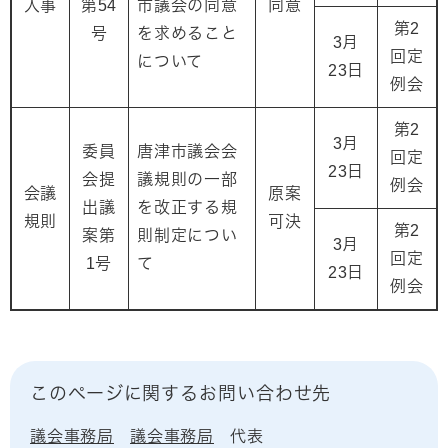
人事
第54
市議会の同意
同意
第2
号
を求めること
3月
回定
について
23日
例会
第2
3月
委員
唐津市議会会
回定
23日
会提
議規則の一部
例会
会議
原案
出議
を改正する規
規則
可決
第2
案第
則制定につい
3月
回定
1号
て
23日
例会
このページに関するお問い合わせ先
議会事務局
議会事務局
代表