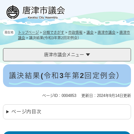
ペ
メ
ー
ニ
ジ
ュ
の
ー
先
を
トップページ
>
分類でさがす
>
市政情報
>
議会
>
唐津市議会
>
唐津市
現在地
頭
飛
議会
>
議決結果(令和3年第2回定例会）
で
ば
す
し
。
て
唐津市議会メニュー
本
文
本
へ
文
議決結果(令和3年第2回定例会）
ページID：0004853
更新日：2024年9月14日更新
ページ内目次