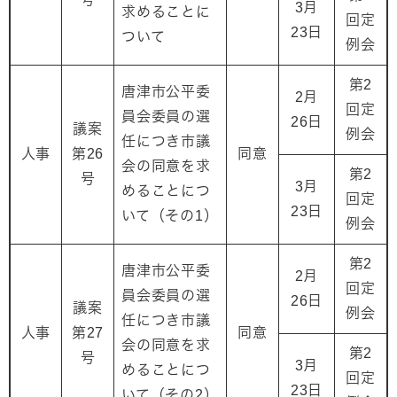
3月
求めることに
回定
23日
ついて
例会
第2
唐津市公平委
2月
回定
員会委員の選
26日
議案
例会
任につき市議
人事
第26
同意
会の同意を求
第2
号
3月
めることにつ
回定
23日
いて（その1）
例会
第2
唐津市公平委
2月
回定
員会委員の選
26日
議案
例会
任につき市議
人事
第27
同意
会の同意を求
第2
号
3月
めることにつ
回定
23日
いて（その2）