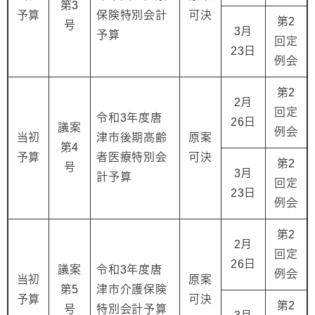
第3
予算
保険特別会計
可決
第2
号
3月
予算
回定
23日
例会
第2
2月
回定
令和3年度唐
26日
議案
例会
当初
津市後期高齢
原案
第4
予算
者医療特別会
可決
第2
号
3月
計予算
回定
23日
例会
第2
2月
回定
26日
議案
令和3年度唐
例会
当初
原案
第5
津市介護保険
予算
可決
第2
号
特別会計予算