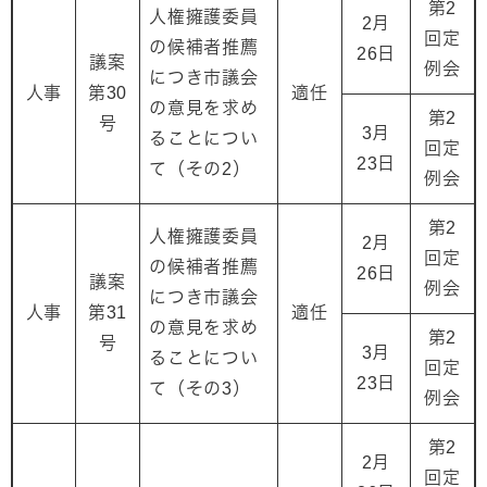
第2
人権擁護委員
2月
回定
の候補者推薦
26日
議案
例会
につき市議会
人事
第30
適任
の意見を求め
第2
号
3月
ることについ
回定
23日
て（その2）
例会
第2
人権擁護委員
2月
回定
の候補者推薦
26日
議案
例会
につき市議会
人事
第31
適任
の意見を求め
第2
号
3月
ることについ
回定
23日
て（その3）
例会
第2
2月
回定