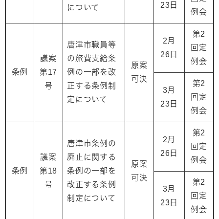
23日
について
例会
第2
2月
唐津市職員等
回定
26日
議案
の旅費支給条
例会
原案
条例
第17
例の一部を改
可決
第2
号
正する条例制
3月
回定
定について
23日
例会
第2
2月
唐津市条例の
回定
26日
議案
廃止に関する
例会
原案
条例
第18
条例の一部を
可決
第2
号
改正する条例
3月
回定
制定について
23日
例会