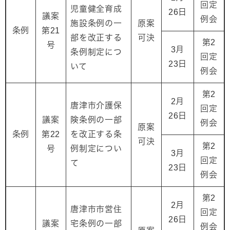
回定
児童健全育成
26日
議案
例会
施設条例の一
原案
条例
第21
部を改正する
可決
第2
号
3月
条例制定につ
回定
23日
いて
例会
第2
2月
唐津市介護保
回定
26日
議案
険条例の一部
例会
原案
条例
第22
を改正する条
可決
第2
号
例制定につい
3月
回定
て
23日
例会
第2
2月
唐津市市営住
回定
26日
議案
宅条例の一部
例会