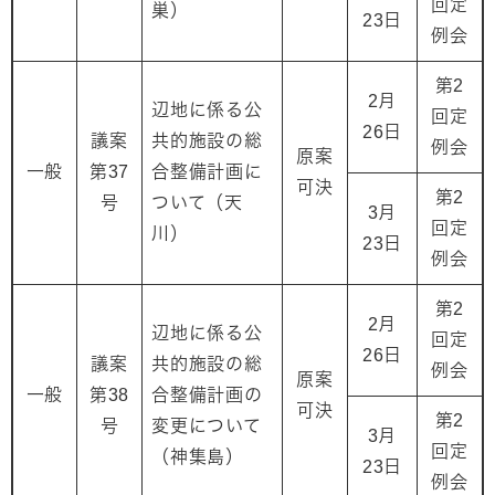
回定
巣）
23日
例会
第2
2月
辺地に係る公
回定
26日
議案
共的施設の総
例会
原案
一般
第37
合整備計画に
可決
第2
号
ついて（天
3月
回定
川）
23日
例会
第2
2月
辺地に係る公
回定
26日
議案
共的施設の総
例会
原案
一般
第38
合整備計画の
可決
第2
号
変更について
3月
回定
（神集島）
23日
例会