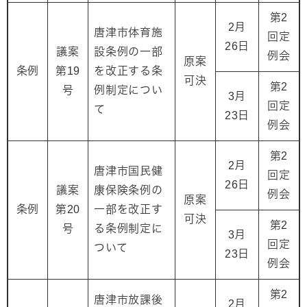
第2
2月
唐津市体育施
回定
26日
議案
設条例の一部
例会
原案
条例
第19
を改正する条
可決
第2
号
例制定につい
3月
回定
て
23日
例会
第2
2月
唐津市国民健
回定
26日
議案
康保険条例の
例会
原案
条例
第20
一部を改正す
可決
第2
号
る条例制定に
3月
回定
ついて
23日
例会
第2
唐津市放課後
2月