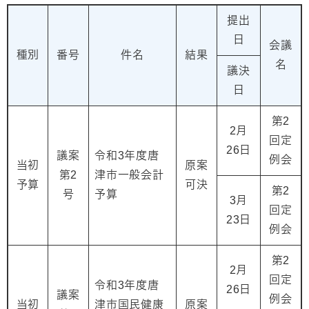
提出
日
会議
種別
番号
件名
結果
名
議決
日
第2
2月
回定
26日
議案
令和3年度唐
例会
当初
原案
第2
津市一般会計
予算
可決
第2
号
予算
3月
回定
23日
例会
第2
2月
回定
令和3年度唐
26日
議案
例会
当初
津市国民健康
原案