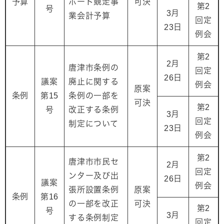
予算
ボート競走事
可決
第2
号
3月
業会計予算
回定
23日
例会
第2
2月
唐津市条例の
回定
26日
議案
廃止に関する
例会
原案
条例
第15
条例の一部を
可決
第2
号
改正する条例
3月
回定
制定について
23日
例会
第2
唐津市市民セ
2月
回定
ンター及び出
26日
議案
例会
張所設置条例
原案
条例
第16
の一部を改正
可決
第2
号
3月
する条例制定
回定