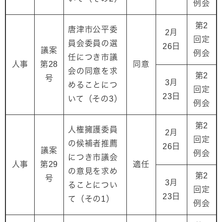
例会
第2
唐津市公平委
2月
回定
員会委員の選
26日
議案
例会
任につき市議
人事
第28
同意
会の同意を求
第2
号
3月
めることにつ
回定
23日
いて（その3）
例会
第2
人権擁護委員
2月
回定
の候補者推薦
26日
議案
例会
につき市議会
人事
第29
適任
の意見を求め
第2
号
3月
ることについ
回定
23日
て（その1）
例会