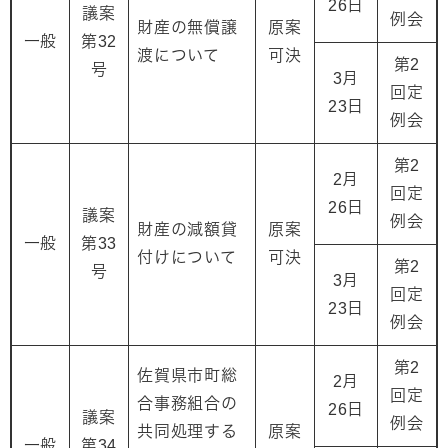
26日
議案
例会
財産の無償譲
原案
一般
第32
渡について
可決
第2
号
3月
回定
23日
例会
第2
2月
回定
26日
議案
例会
財産の減額貸
原案
一般
第33
付けについて
可決
第2
号
3月
回定
23日
例会
第2
佐賀県市町総
2月
回定
合事務組合の
26日
議案
例会
共同処理する
原案
一般
第34