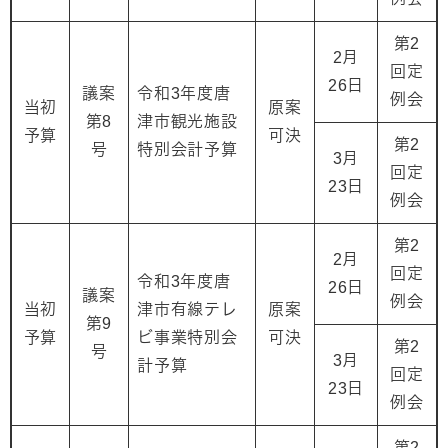
第2
2月
回定
26日
議案
令和3年度唐
例会
当初
原案
第8
津市観光施設
予算
可決
第2
号
特別会計予算
3月
回定
23日
例会
第2
2月
回定
令和3年度唐
26日
議案
例会
当初
津市有線テレ
原案
第9
予算
ビ事業特別会
可決
第2
号
3月
計予算
回定
23日
例会
第2