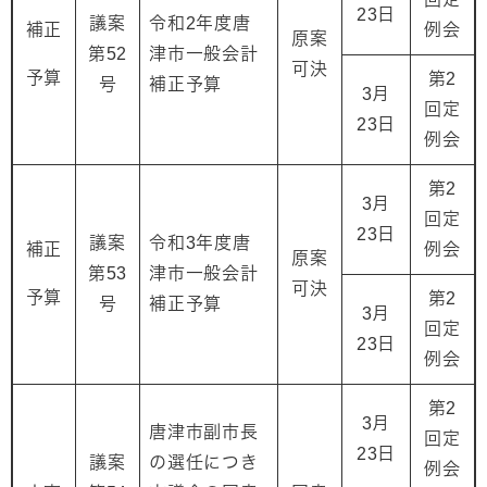
23日
議案
令和2年度唐
補正
例会
原案
第52
津市一般会計
可決
予算
第2
号
補正予算
3月
回定
23日
例会
第2
3月
回定
23日
議案
令和3年度唐
補正
例会
原案
第53
津市一般会計
可決
予算
第2
号
補正予算
3月
回定
23日
例会
第2
3月
唐津市副市長
回定
23日
議案
の選任につき
例会