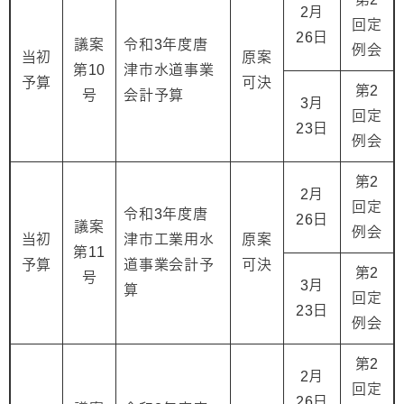
2月
回定
26日
議案
令和3年度唐
例会
当初
原案
第10
津市水道事業
予算
可決
第2
号
会計予算
3月
回定
23日
例会
第2
2月
回定
令和3年度唐
26日
議案
例会
当初
津市工業用水
原案
第11
予算
道事業会計予
可決
第2
号
3月
算
回定
23日
例会
第2
2月
回定
26日