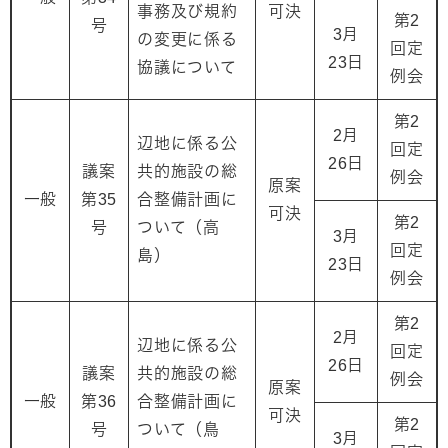
事務及び規約
可決
第2
号
3月
の変更に係る
回定
23日
協議について
例会
第2
2月
辺地に係る公
回定
26日
議案
共的施設の総
例会
原案
一般
第35
合整備計画に
可決
第2
号
ついて（高
3月
回定
島）
23日
例会
第2
2月
辺地に係る公
回定
26日
議案
共的施設の総
例会
原案
一般
第36
合整備計画に
可決
第2
号
ついて（鳥
3月