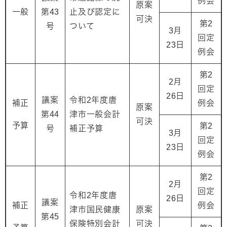
例会
原案
一般
第43
止及び認定に
可決
第2
号
ついて
3月
回定
23日
例会
第2
2月
回定
26日
議案
令和2年度唐
補正
例会
原案
第44
津市一般会計
可決
予算
第2
号
補正予算
3月
回定
23日
例会
第2
2月
回定
令和2年度唐
26日
議案
補正
例会
津市国民健康
原案
第45
保険特別会計
可決