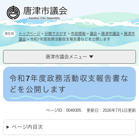
ペ
メ
ー
ニ
ジ
ュ
の
ー
先
を
トップページ
>
分類でさがす
>
市政情報
>
議会
>
唐津市議会
>
唐津市
現在地
頭
飛
議会
>
令和7年度政務活動収支報告書などを公開します
で
ば
す
し
。
て
唐津市議会メニュー
本
文
本
へ
文
令和7年度政務活動収支報告書な
どを公開します
ページID：0049305
更新日：2026年7月1日更新
ページ内目次