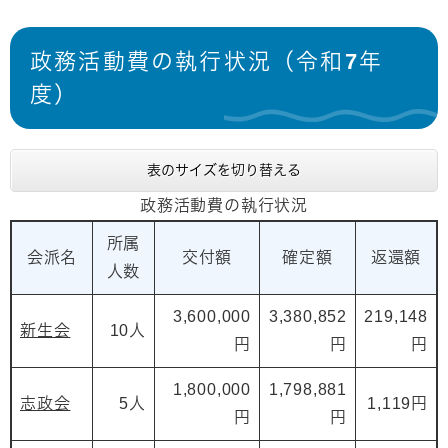
政務活動費の執行状況（令和7年
度）
表のサイズを切り替える
政務活動費の執行状況
所属
会派名
交付額
確定額
返還額
人数
3,600,000
3,380,852
219,148
新生会
10人
円
円
円
1,800,000
1,798,881
志政会
5人
1,119円
円
円