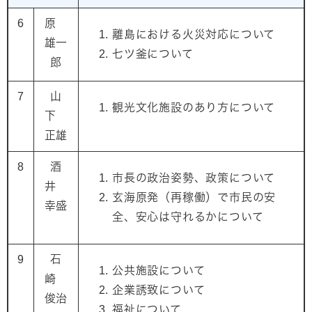
6
原
離島における火災対応について
雄一
七ツ釜について
郎
7
山
観光文化施設のあり方について
下
正雄
8
酒
市長の政治姿勢、政策について
井
玄海原発（再稼働）で市民の安
幸盛
全、安心は守れるかについて
9
石
公共施設について
崎
企業誘致について
俊治
福祉について