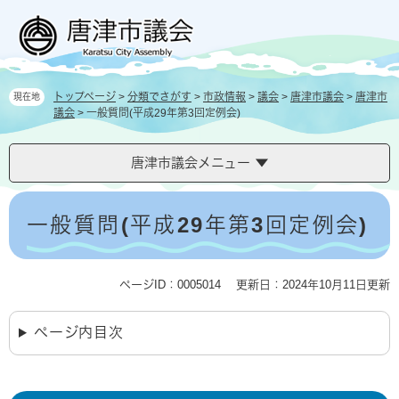
ペ
メ
ー
ニ
ジ
ュ
の
ー
先
を
トップページ
>
分類でさがす
>
市政情報
>
議会
>
唐津市議会
>
唐津市
現在地
頭
飛
議会
>
一般質問(平成29年第3回定例会)
で
ば
す
し
。
て
唐津市議会メニュー
本
文
本
へ
文
一般質問(平成29年第3回定例会)
ページID：0005014
更新日：2024年10月11日更新
ページ内目次