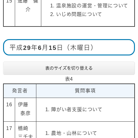
15
進藤 健
温泉施設の運営・管理について
介
いじめ問題について
平成29年6月15日（木曜日）
表のサイズを切り替える
表4
発言者
質問事項
16
伊藤
障がい者支援について
泰彦
17
楢崎
農地・山林について
三千夫