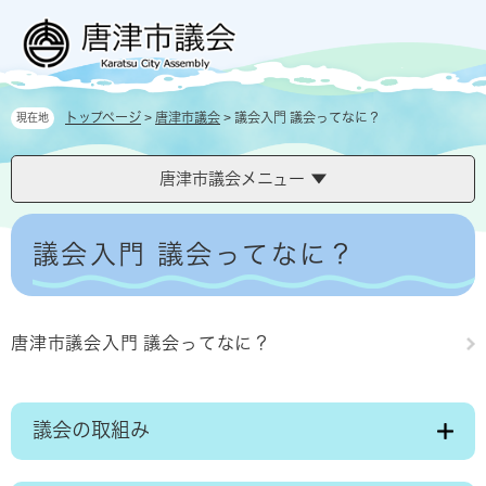
ペ
メ
ー
ニ
ジ
ュ
の
ー
先
を
トップページ
>
唐津市議会
>
議会入門 議会ってなに？
現在地
頭
飛
で
ば
す
し
唐津市議会メニュー
。
て
本
本
文
文
議会入門 議会ってなに？
へ
唐津市議会入門 議会ってなに？
議会の取組み